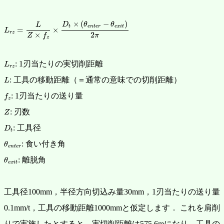
L
r
z
=
L
Z
×
f
z
×
D
t
×
(
θ
e
n
t
e
r
−
θ
e
x
i
t
)
2
π
×
(
−
)
D
θ
θ
L
t
e
n
t
e
r
e
x
i
t
=
×
L
r
z
2
×
π
Z
f
z
L
r
z
: 1刃当たりの実切削距離
L
r
z
L
: 工具の移動距離（＝通常の意味での切削距離）
L
f
z
: 1刃当たりの送り量
f
z
Z
: 刃数
Z
D
t
: 工具径
D
t
θ
e
n
t
e
r
: 食い付き角
θ
e
n
t
e
r
θ
e
x
i
t
: 離脱角
θ
e
x
i
t
工具径100mm，半径方向切込み量30mm，1刃当たりの送り量
0.1mm/t，工具の移動距離1000mmと仮定します．
これを肩削
りで実施したとすると，実切削距離は575.6mになり，工具の