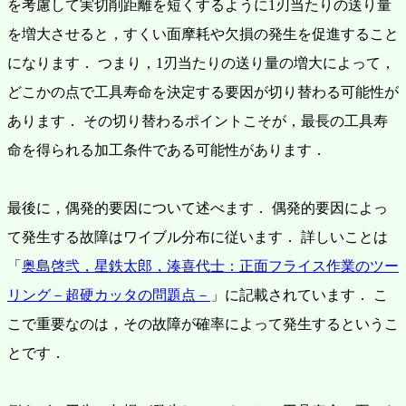
を考慮して実切削距離を短くするように1刃当たりの送り量
を増大させると，すくい面摩耗や欠損の発生を促進すること
になります．
つまり，1刃当たりの送り量の増大によって，
どこかの点で工具寿命を決定する要因が切り替わる可能性が
あります．
その切り替わるポイントこそが，最長の工具寿
命を得られる加工条件である可能性があります．
最後に，偶発的要因について述べます．
偶発的要因によっ
て発生する故障はワイブル分布に従います．
詳しいことは
「
奥島啓弐，星鉄太郎，湊喜代士：正面フライス作業のツー
リング－超硬カッタの問題点－
」に記載されています．
こ
こで重要なのは，その故障が確率によって発生するというこ
とです．