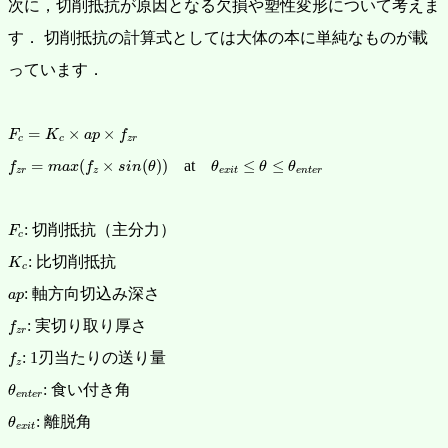
次に，切削抵抗が原因となる欠損や塑性変形について考えま
す．
切削抵抗の計算式としては大体の本に単純なものが載
っています．
F
c
=
K
c
×
a
p
×
f
z
r
=
×
×
F
K
a
p
f
c
c
z
r
f
z
r
=
m
a
x
(
f
z
×
s
i
n
(
θ
)
)
θ
e
x
i
t
≤
θ
≤
θ
e
n
t
e
r
=
(
×
(
)
)
at
≤
≤
f
m
a
x
f
s
i
n
θ
θ
θ
θ
z
r
z
e
x
i
t
e
n
t
e
r
F
c
: 切削抵抗（主分力）
F
c
K
c
: 比切削抵抗
K
c
a
p
: 軸方向切込み深さ
a
p
f
z
r
: 実切り取り厚さ
f
z
r
f
z
: 1刃当たりの送り量
f
z
θ
e
n
t
e
r
: 食い付き角
θ
e
n
t
e
r
θ
e
x
i
t
: 離脱角
θ
e
x
i
t