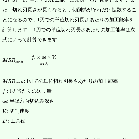
た，切れ刃長さが長くなると，切削熱がそれだけ拡散するこ
とになるので，1刃での単位切れ刃長さあたりの加工能率を
計算します． 1刃での単位切れ刃長さあたりの加工能率は次
式によって計算できます．
M
R
R
z
u
n
i
t
=
f
z
×
a
e
×
V
c
π
D
t
×
×
f
a
e
V
z
c
=
M
R
R
z
u
n
i
t
π
D
t
M
R
R
z
u
n
i
t
: 1刃での単位切れ刃長さあたりの加工能率
M
R
R
z
u
n
i
t
f
z
: 1刃当たりの送り量
f
z
a
e
: 半径方向切込み深さ
a
e
V
c
: 切削速度
V
c
D
t
: 工具径
D
t