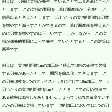
例えば，刃先に欠損が発生していることで工具寿命に至った
とします．
この欠損の要因を，逃げ面摩耗が十分進行した
結果出ると考えたとします．
1刃当たりの実切削距離は刃数
を増やすと減らすことができるので，逃げ面摩耗を抑えるた
めに刃数を増やすのは正しいです．
しかしながら，この欠
損が偶発的要因によって発生していたとすると，この対策は
悪手です．
例えば，実切削距離1mの加工終了時点で10%の確率で欠損
する刃先があったとして，問題を簡単化して考えます．
こ
の刃先10枚を1つのフライスカッタに付けて10m加工して，1
刃当たりの実切削距離を1mとしたとき，全ての刃が無事で
ある確率は35%しかありません．
よって，65%の確率でいず
れかの刃先は欠損しています．
切削加工においては1つの刃