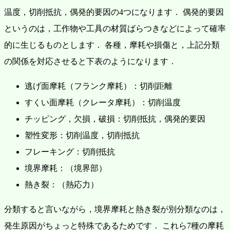
温度，切削抵抗，偶発的要因の4つになります．
偶発的要因
というのは，工作物や工具の材質ばらつきなどによって確率
的に生じるものとします．
各種，摩耗や損傷と，上記分類
の関係を対応させると下表のようになります．
逃げ面摩耗（フランク摩耗）：切削距離
すくい面摩耗（クレータ摩耗）：切削温度
チッピング，欠損，破損：切削抵抗，偶発的要因
塑性変形：切削温度，切削抵抗
フレーキング：切削抵抗
境界摩耗：（境界部）
熱き裂：（熱応力）
分類すると言いながら，境界摩耗と熱き裂が別分類なのは，
発生原因がちょっと特殊であるためです．
これら7種の摩耗