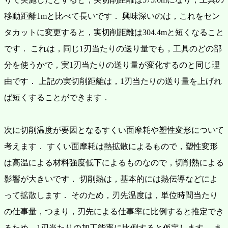
移動距離1mと比べて長いです．
興味深いのは，これをセン
タカットに変更すると，実切削距離は304.4mと短くなること
です．
これは，同じ1刃当たりの送り量でも，工具のどの部
分を使うかで，実1刃当たりの送り量が変化するのと同じ理
由です．
上記の実切削距離は，1刃当たりの送り量を上げれ
ば短くすることができます．
次に切削温度が要因となるすくい面摩耗や塑性変形について
考えます．
すくい面摩耗は熱拡散によるもので，塑性変形
は高温による材料強度低下によるものなので，切削熱による
影響が大きいです．
切削熱は，基本的には熱伝導などによ
って拡散します．
そのため，刃先温度は，単位時間当たり
の仕事量，つまり，刃先による仕事率に比例すると推定でき
るため，1刃当たりの加工能率に比例すると仮定します．
ま