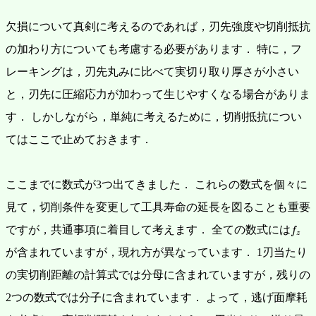
欠損について真剣に考えるのであれば，刃先強度や切削抵抗
の加わり方についても考慮する必要があります．
特に，フ
レーキングは，刃先丸みに比べて実切り取り厚さが小さい
と，刃先に圧縮応力が加わって生じやすくなる場合がありま
す．
しかしながら，単純に考えるために，切削抵抗につい
てはここで止めておきます．
ここまでに数式が3つ出てきました．
これらの数式を個々に
見て，切削条件を変更して工具寿命の延長を図ることも重要
f
z
ですが，共通事項に着目して考えます．
全ての数式には
f
z
が含まれていますが，現れ方が異なっています．
1刃当たり
の実切削距離の計算式では分母に含まれていますが，残りの
2つの数式では分子に含まれています．
よって，逃げ面摩耗